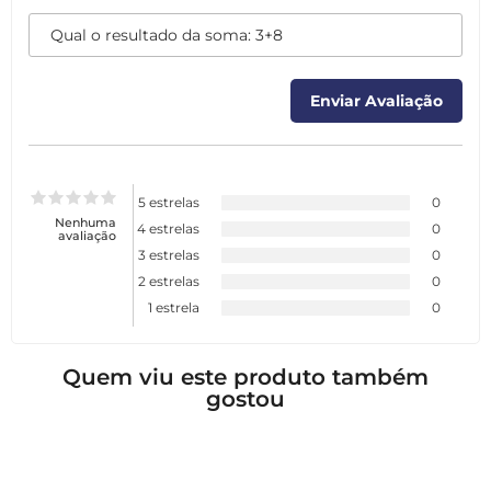
5 estrelas
0
Nenhuma
4 estrelas
0
avaliação
3 estrelas
0
2 estrelas
0
1 estrela
0
Quem viu este produto também
gostou