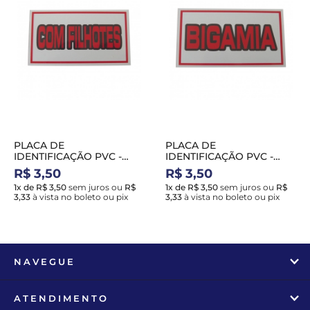
PLACA DE
PLACA DE
IDENTIFICAÇÃO PVC -
IDENTIFICAÇÃO PVC -
COM FILHOTES
BIGAMIA
R$ 3,50
R$ 3,50
1x de R$ 3,50
sem juros
ou
R$
1x de R$ 3,50
sem juros
ou
R$
3,33
à vista no boleto ou pix
3,33
à vista no boleto ou pix
NAVEGUE
ATENDIMENTO