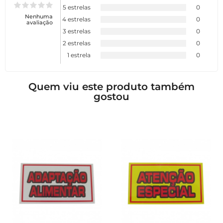
5 estrelas
0
Nenhuma
4 estrelas
0
avaliação
3 estrelas
0
2 estrelas
0
1 estrela
0
Quem viu este produto também
gostou