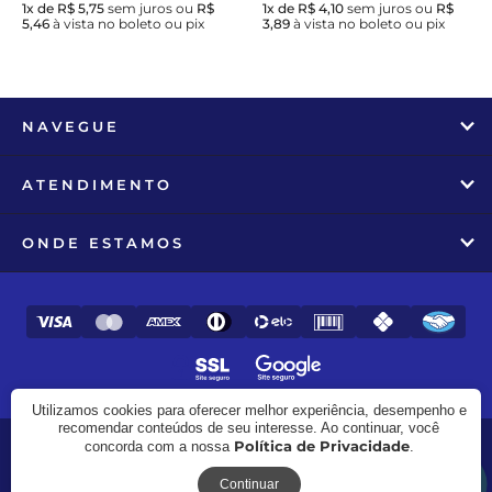
1x de R$ 5,75
sem juros
ou
R$
1x de R$ 4,10
sem juros
ou
R$
5,46
à vista no boleto ou pix
3,89
à vista no boleto ou pix
NAVEGUE
ATENDIMENTO
ONDE ESTAMOS
Utilizamos cookies para oferecer melhor experiência, desempenho e
recomendar conteúdos de seu interesse. Ao continuar, você
Política de Privacidade
concorda com a nossa
.
© 2017 - 2026 - Zooline - CNPJ: 27.982.258/0001-97
Receba novidades
Continuar