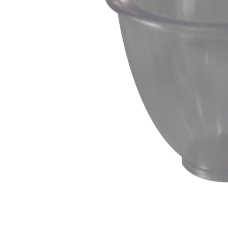
Capas
Placas Iden
Equipamentos
Gaiolas
Medicamentos
Minerais
Ninhos
Porta Vitaminas
Poleiros
Arame inox
Pragas Domésticas