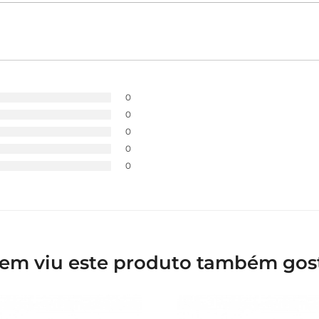
0
0
0
0
0
em viu este produto também gos