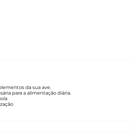
uplementos da sua ave.
ria para a alimentação diária.
iola
ização