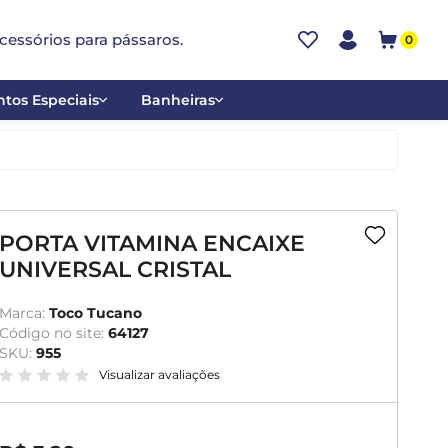
cessórios para pássaros.
0
tos Especiais
Banheiras
ões
Alumínio
tos
Cerâmica
ar
Plástica
PORTA VITAMINA ENCAIXE
UNIVERSAL CRISTAL
mentantes
Marca:
Toco Tucano
Código no site:
64127
SKU:
955
Visualizar avaliações