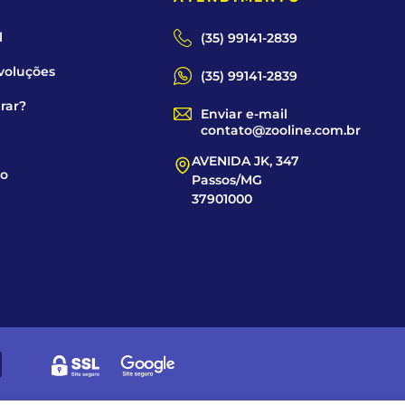
l
(35) 99141-2839
voluções
(35) 99141-2839
rar?
Enviar e-mail
contato@zooline.com.br
AVENIDA JK, 347
co
Passos/MG
37901000