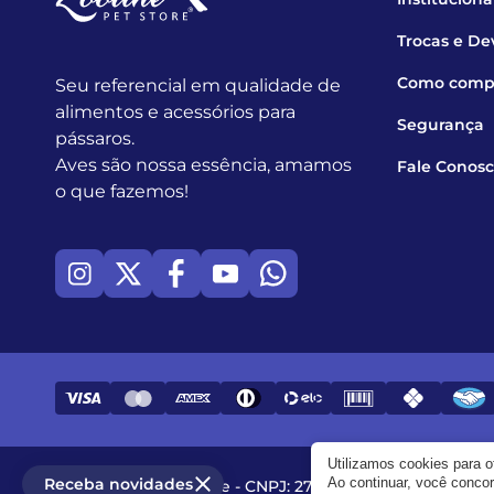
Trocas e De
Como comp
Seu referencial em qualidade de
alimentos e acessórios para
Segurança
pássaros.
Aves são nossa essência, amamos
Fale Conos
o que fazemos!
Utilizamos cookies para 
Receba novidades
Ao continuar, você conc
© 2017 - 2026 - Zooline - CNPJ: 27.982.258/0001-97