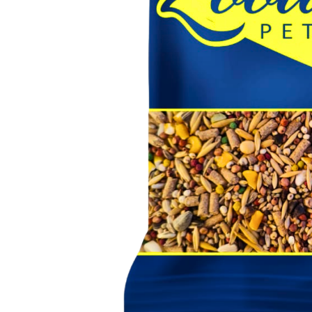
Capas
Placas Iden
Equipamentos
Gaiolas
Medicamentos
Minerais
Ninhos
Porta Vitaminas
Poleiros
Arame inox
Pragas Domésticas