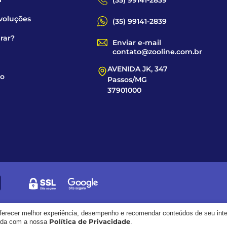
(35) 99141-2839
voluções
(35) 99141-2839
rar?
Enviar e-mail
contato@zooline.com.br
AVENIDA JK, 347
co
Passos/MG
37901000
oferecer melhor experiência, desempenho e recomendar conteúdos de seu int
Política de Privacidade
orda com a nossa
.