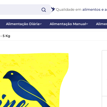
Qualidade em
alimentos e a
Alimentação Diária
Alimentação Manual
Alimen
Extrusadas
Papas
Bast
 5 Kg
Farinhadas e Papas de Frutas
Ponteiras
Inse
co
Misturas
Seringas
Nect
 - Balanço
Sementes
Pig
 Catraca