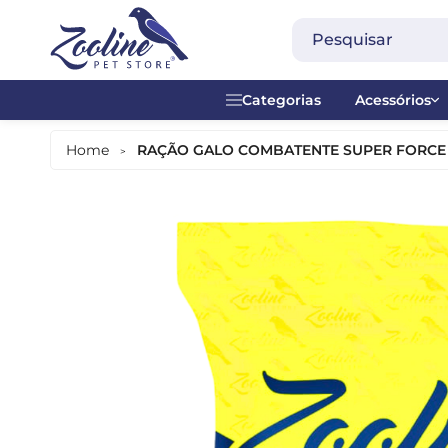
Categorias
Acessórios
Acessórios
Acrílico
Home
RAÇÃO GALO COMBATENTE SUPER FORCE -
>
Alimentação Diária
Alças
Alimentação Manual
Anel plásti
Alimentos Especiais
Brinquedos
Banheiras
Contador -
Bebedouros
Madeira
Comedouros
Metal