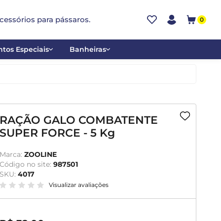
cessórios para pássaros.
0
tos Especiais
Banheiras
ões
Alumínio
tos
Cerâmica
ar
Plástica
RAÇÃO GALO COMBATENTE
SUPER FORCE - 5 Kg
mentantes
Marca:
ZOOLINE
Código no site:
987501
SKU:
4017
Visualizar avaliações