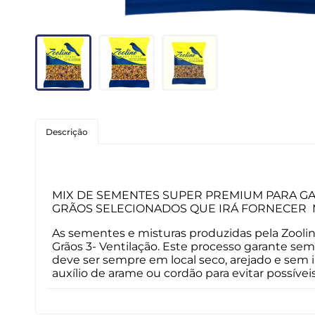
Roedores
Peixes
Linha para Cães
Linha para Gatos
Descrição
MIX DE SEMENTES SUPER PREMIUM PARA G
GRÃOS SELECIONADOS QUE IRÁ FORNECER MA
As sementes e misturas produzidas pela Zooline
Grãos 3- Ventilação. Este processo garante s
deve ser sempre em local seco, arejado e sem i
auxílio de arame ou cordão para evitar possívei