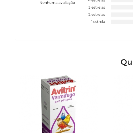
4 estrelas
Nenhuma avaliação
3 estrelas
2 estrelas
1 estrela
Qu