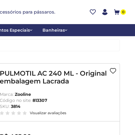
cessórios para pássaros.
0
tos Especiais
Banheiras
ões
Alumínio
tos
Cerâmica
ar
Plástica
PULMOTIL AC 240 ML - Original
embalagem Lacrada
mentantes
Marca:
Zooline
Código no site:
813307
SKU:
3814
Visualizar avaliações