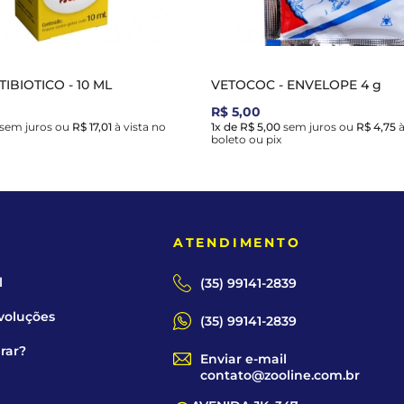
TIBIOTICO - 10 ML
VETOCOC - ENVELOPE 4 g
R$ 5,00
sem juros
ou
R$ 17,01
à vista no
1x de R$ 5,00
sem juros
ou
R$ 4,75
à
boleto ou pix
E
ATENDIMENTO
l
(35) 99141-2839
voluções
(35) 99141-2839
rar?
Enviar e-mail
contato@zooline.com.br