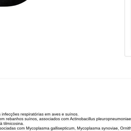
s infecções respiratórias em aves e suínos.
as em rebanhos suínos, associados com Actinobacillus pleuropneumoni
 tilmicosina.
associadas com Mycoplasma gallisepticum, Mycoplasma synoviae, Ornitho