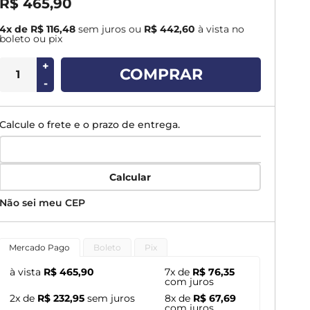
R$ 465,90
4x de R$ 116,48
sem juros
ou
R$ 442,60
à vista no
boleto ou pix
+
COMPRAR
-
Calcule o frete e o prazo de entrega.
Calcular
Não sei meu CEP
Mercado Pago
Boleto
Pix
à vista
R$ 465,90
7x de
R$ 76,35
com juros
2x de
R$ 232,95
sem juros
8x de
R$ 67,69
com juros