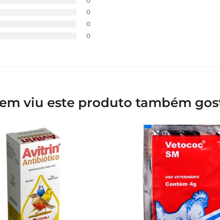
0
0
0
0
em viu este produto também gos