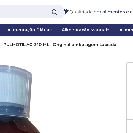
Qualidade em
alimentos e a
Alimentação Diária
Alimentação Manual
Alimen
Extrusadas
Papas
Bast
PULMOTIL AC 240 ML - Original embalagem Lacrada
>
Farinhadas e Papas de Frutas
Ponteiras
Inse
co
Misturas
Seringas
Nect
 - Balanço
Sementes
Pig
 Catraca