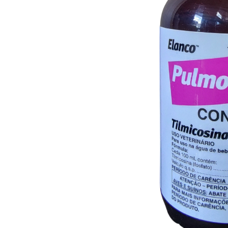
Capas
Placas Iden
Equipamentos
Gaiolas
Medicamentos
Minerais
Ninhos
Porta Vitaminas
Poleiros
Arame inox
Pragas Domésticas