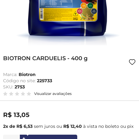
BIOTRON CARDUELIS - 400 g
Marca:
Biotron
Código no site:
225733
SKU:
2753
Visualizar avaliações
R$ 13,05
2x de R$ 6,53
sem juros
ou
R$ 12,40
à vista no boleto ou pix
+