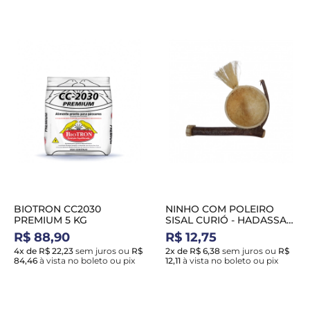
BIOTRON CC2030
NINHO COM POLEIRO
PREMIUM 5 KG
SISAL CURIÓ - HADASSA
NH23
R$ 88,90
R$ 12,75
4x de R$ 22,23
sem juros
ou
R$
2x de R$ 6,38
sem juros
ou
R$
84,46
à vista no boleto ou pix
12,11
à vista no boleto ou pix