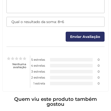
5 estrelas
0
Nenhuma
4 estrelas
0
avaliação
3 estrelas
0
2 estrelas
0
1 estrela
0
Quem viu este produto também
gostou