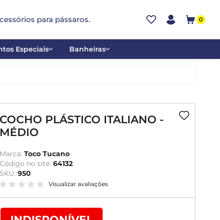
cessórios para pássaros.
0
tos Especiais
Banheiras
ões
Alumínio
tos
Cerâmica
ar
Plástica
COCHO PLÁSTICO ITALIANO -
MÉDIO
mentantes
Marca:
Toco Tucano
Código no site:
64132
SKU:
950
Visualizar avaliações
INDISPONÍVEL