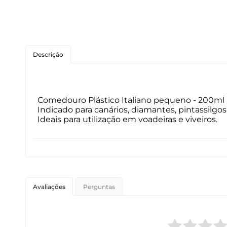
Roedores
Peixes
Descrição
Linha para Cães
Linha para Gatos
Comedouro Plástico Italiano pequeno - 200ml -
Indicado para canários, diamantes, pintassilg
Ideais para utilização em voadeiras e viveiros.
Avaliações
Perguntas