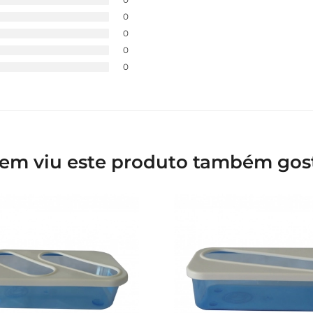
0
0
0
0
em viu este produto também gos