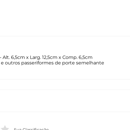
 Alt. 6,5cm x Larg. 12,5cm x Comp. 6,5cm
os e outros passeriformes de porte semelhante
Sua Classificação