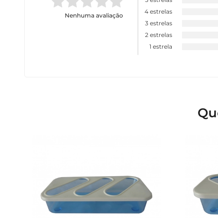
4 estrelas
Nenhuma avaliação
3 estrelas
2 estrelas
1 estrela
Qu