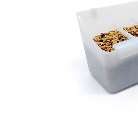
Capas
Placas Iden
Equipamentos
Gaiolas
Medicamentos
Minerais
Ninhos
Porta Vitaminas
Poleiros
Arame inox
Pragas Domésticas